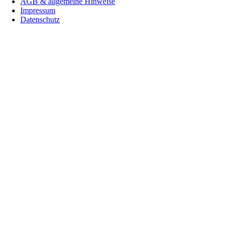
AGB & allgemeine Hinweise
überspringen
Impressum
Datenschutz