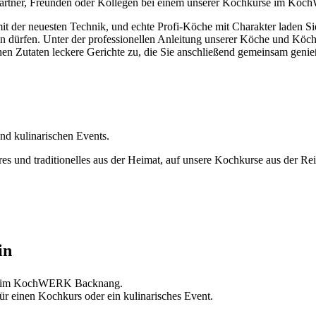
Partner, Freunden oder Kollegen bei einem unserer Kochkurse im K
it der neuesten Technik, und echte Profi-Köche mit Charakter laden Si
hen dürfen. Unter der professionellen Anleitung unserer Köche und Köc
en Zutaten leckere Gerichte zu, die Sie anschließend gemeinsam genie
nd kulinarischen Events.
eres und traditionelles aus der Heimat, auf unsere Kochkurse aus der 
in
e im KochWERK Backnang.
für einen Kochkurs oder ein kulinarisches Event.