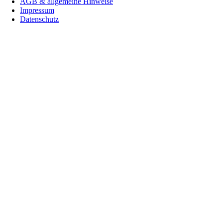
AGB & allgemeine Hinweise
überspringen
Impressum
Datenschutz