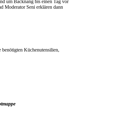
und um Backnang bis einen Tag vor
d Moderator Seni erklären dann
 benötigten Küchenutensilien,
ptmappe