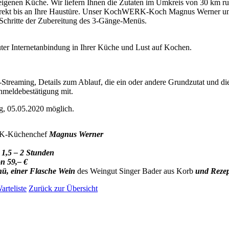
eigenen Küche. Wir liefern Ihnen die Zutaten im Umkreis von 30 km r
irekt bis an Ihre Haustüre. Unser KochWERK-Koch Magnus Werner un
chritte der Zubereitung des 3-Gänge-Menüs.
uter Internetanbindung in Ihrer Küche und Lust auf Kochen.
reaming, Details zum Ablauf, die ein oder andere Grundzutat und die
Anmeldebestätigung mit.
g, 05.05.2020 möglich.
K-Küchenchef
Magnus Werner
 1,5 – 2 Stunden
on 59,– €
ü, einer Flasche Wein
des Weingut Singer Bader aus Korb
und Reze
arteliste
Zurück zur Übersicht