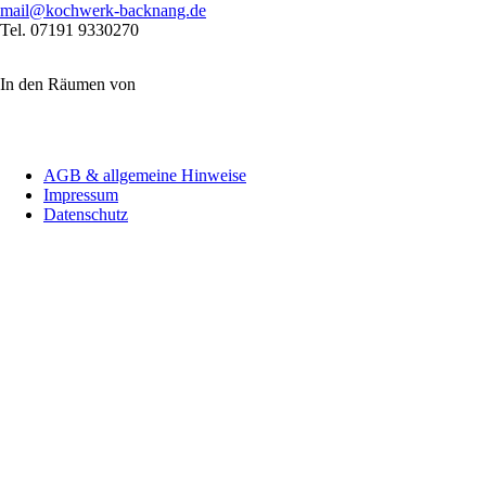
mail@kochwerk-backnang.de
Tel. 07191 9330270
In den Räumen von
Navigation
AGB & allgemeine Hinweise
überspringen
Impressum
Datenschutz