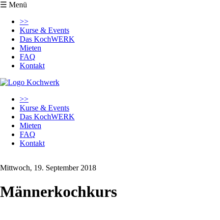
☰ Menü
Navigation
>>
überspringen
Kurse & Events
Das KochWERK
Mieten
FAQ
Kontakt
Navigation
>>
überspringen
Kurse & Events
Das KochWERK
Mieten
FAQ
Kontakt
Mittwoch, 19. September 2018
Männerkochkurs