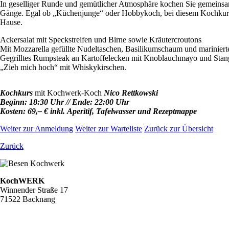
In geselliger Runde und gemütlicher Atmosphäre kochen Sie gemein
Gänge.
Egal ob „Küchenjunge“ oder Hobbykoch, bei diesem Kochkurs 
Hause.
Ackersalat mit Speckstreifen und Birne sowie Kräutercroutons
Mit Mozzarella gefüllte Nudeltaschen, Basilikumschaum und marinier
Gegrilltes Rumpsteak an Kartoffelecken mit Knoblauchmayo und Sta
„Zieh mich hoch“ mit Whiskykirschen.
Kochkurs
mit Kochwerk-Koch
Nico Rettkowski
Beginn: 18:30 Uhr // Ende: 22:00 Uhr
Kosten: 69,– € inkl.
Aperitif
, Tafelwasser und Rezeptmappe
Weiter zur Anmeldung
Weiter zur Warteliste
Zurück zur Übersicht
Zurück
KochWERK
Winnender Straße 17
71522 Backnang