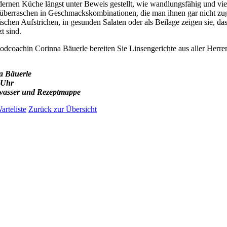
rnen Küche längst unter Beweis gestellt, wie wandlungsfähig und vielse
 überraschen in Geschmackskombinationen, die man ihnen gar nicht zuge
ischen Aufstrichen, in gesunden Salaten oder als Beilage zeigen sie, da
t sind.
oodcoachin Corinna Bäuerle bereiten Sie Linsengerichte aus aller Herre
a Bäuerle
 Uhr
elwasser und Rezeptmappe
arteliste
Zurück zur Übersicht