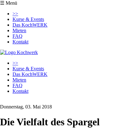
☰ Menü
Navigation
>>
überspringen
Kurse & Events
Das KochWERK
Mieten
FAQ
Kontakt
Navigation
>>
überspringen
Kurse & Events
Das KochWERK
Mieten
FAQ
Kontakt
Donnerstag, 03. Mai 2018
Die Vielfalt des Spargel