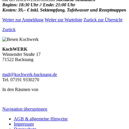
Beginn: 18:30 Uhr // Ende: 21:00 Uhr
Kosten: 39,– € inkl.
Sektempfang, Tafelwasser und Rezeptmappen
Weiter zur Anmeldung
Weiter zur Warteliste
Zurück zur Übersicht
Zurück
KochWERK
Winnender Straße 17
71522 Backnang
mail@kochwerk-backnang.de
Tel. 07191 9330270
In den Räumen von
Navigation überspringen
AGB & allgemeine Hinweise
Impressum