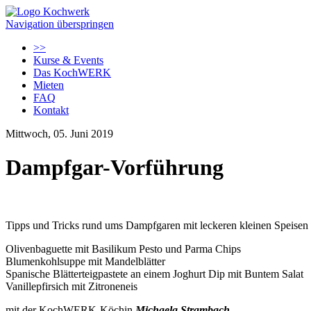
Navigation überspringen
>>
Kurse & Events
Das KochWERK
Mieten
FAQ
Kontakt
Mittwoch, 05. Juni 2019
Dampfgar-Vorführung
Tipps und Tricks rund ums Dampfgaren mit leckeren kleinen Speisen
Olivenbaguette mit Basilikum Pesto und Parma Chips
Blumenkohlsuppe mit Mandelblätter
Spanische Blätterteigpastete an einem Joghurt Dip mit Buntem Salat
Vanillepfirsich mit Zitroneneis
mit der KochWERK-Köchin
Michaela Strambach