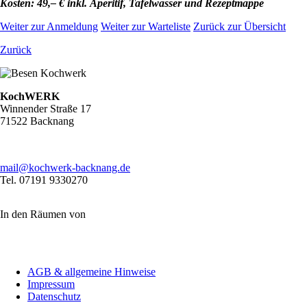
Kosten: 49,– € inkl. Aperitif, Tafelwasser und Rezeptmappe
Weiter zur Anmeldung
Weiter zur Warteliste
Zurück zur Übersicht
Zurück
KochWERK
Winnender Straße 17
71522 Backnang
mail@kochwerk-backnang.de
Tel. 07191 9330270
In den Räumen von
Navigation
AGB & allgemeine Hinweise
überspringen
Impressum
Datenschutz