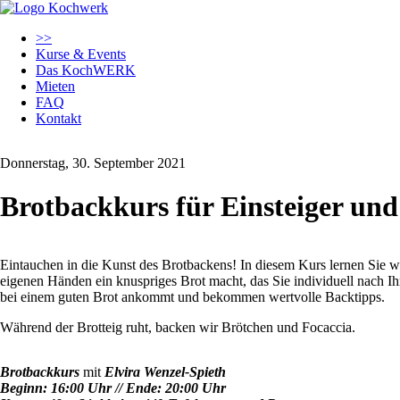
Navigation
>>
überspringen
Kurse & Events
Das KochWERK
Mieten
FAQ
Kontakt
Donnerstag, 30. September 2021
Brotbackkurs für Einsteiger und
Eintauchen in die Kunst des Brotbackens! In diesem Kurs lernen Sie 
eigenen Händen ein knuspriges Brot macht, das Sie individuell nach 
bei einem guten Brot ankommt und bekommen wertvolle Backtipps.
Während der Brotteig ruht, backen wir Brötchen und Focaccia.
Brotbackkurs
mit
Elvira Wenzel-Spieth
Beginn: 16:00 Uhr // Ende: 20:00 Uhr